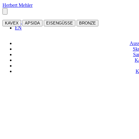
Herbert Mehler
DE
KAVEX
APSIDA
EISENGÜSSE
BRONZE
EN
Auss
Sk
Sa
K
K